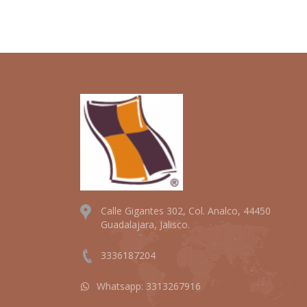
Calle Gigantes 302, Col. Analco, 44450
Guadalajara, Jalisco.
3336187204
Whatsapp:
3313267916
