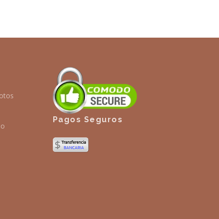
otos
Pagos Seguros
io