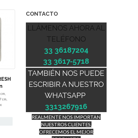
CONTACTO
LLÁMENOS AHORA AL
TELÉFONO
33 36187204
33 3617-5718
TAMBIÉN NOS PUEDE
FRESH
ESCRIBIR A NUESTRO
n
WHATSAPP
 cm,
7 cm,
3313267916
 x
REALMENTE NOS IMPORTAN
NUESTROS CLIENTES,
OFRECEMOS EL MEJOR