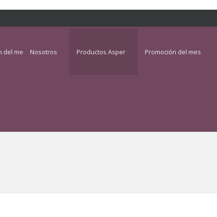
n del mes
Nosotros
Albums de Fotos
Productos Asper
Promoción del mes