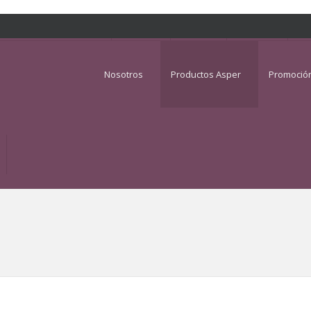
INGRESAR
CONTACTO
WHATSAPP
3336187204
Nosotros
Productos Asper
Promoció