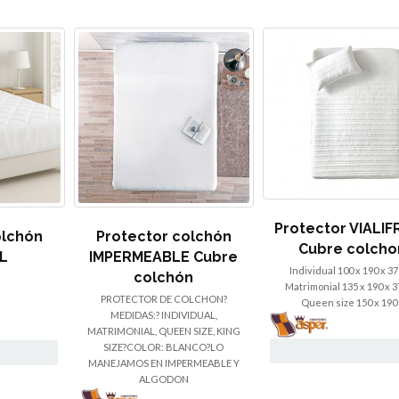
Protector VIALI
olchón
Protector colchón
Cubre colcho
IL
IMPERMEABLE Cubre
Individual 100 x 190 x 37
colchón
Matrimonial 135 x 190 x 3
PROTECTOR DE COLCHON?
Queen size 150 x 190
MEDIDAS:? INDIVIDUAL,
MATRIMONIAL, QUEEN SIZE, KING
SIZE?COLOR: BLANCO?LO
MANEJAMOS EN IMPERMEABLE Y
ALGODON