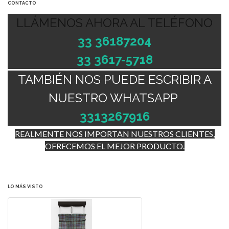
CONTACTO
LLÁMENOS AHORA AL TELÉFONO
33 36187204
33 3617-5718
TAMBIÉN NOS PUEDE ESCRIBIR A
NUESTRO WHATSAPP
3313267916
REALMENTE NOS IMPORTAN NUESTROS CLIENTES,
OFRECEMOS EL MEJOR PRODUCTO.
LO MÁS VISTO
COBIJA PROVIDENCIA,


