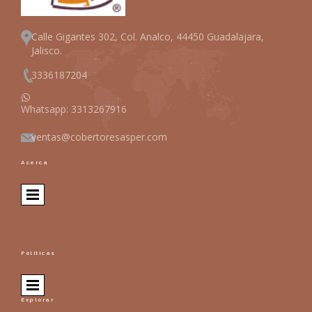
Calle Gigantes 302, Col. Analco, 44450 Guadalajara,
Jalisco.
3336187204

Whatsapp:
3313267916
ventas@cobertoresasper.com
Acerca
Políticas
Explorar