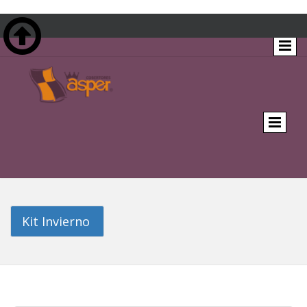

Kit Invierno